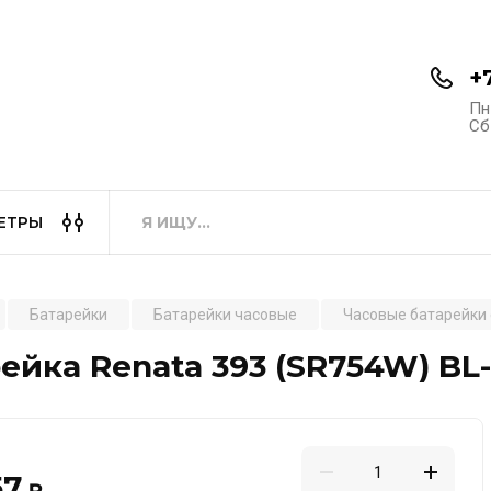
+
Пн
Сб-
ЕТРЫ
Батарейки
Батарейки часовые
Часовые батарейки
ейка Renata 393 (SR754W) BL-1 (
57
₽