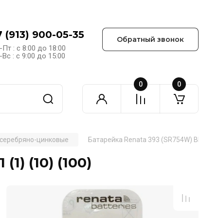
7 (913) 900-05-35
Обратный звонок
-Пт : с 8:00 до 18:00
Вс : с 9:00 до 15:00
0
0
 серебряно-цинковые
Батарейка Renata 393 (SR754W) BL-1 (1) 
1) (10) (100)