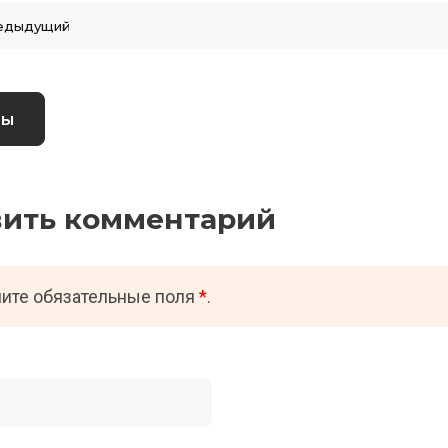
едыдущий
вы
вить комментарий
ите обязательные поля
*
.